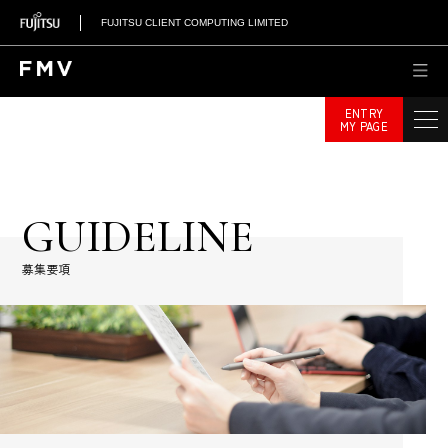
FUJITSU CLIENT COMPUTING LIMITED
ENTRY
MY PAGE
GUIDELINE
募集要項